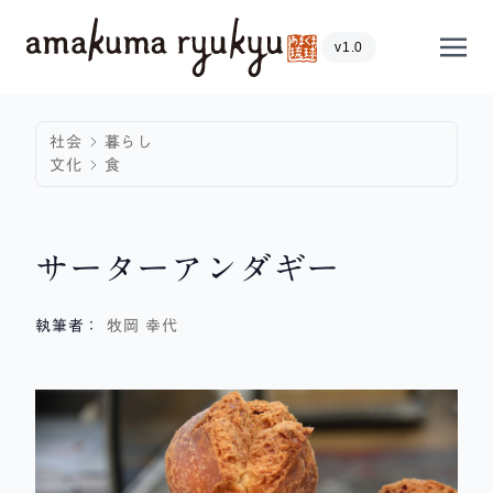
内容をスキップ
Show
v1.0
社会
暮らし
文化
食
サーターアンダギー
執筆者：
牧岡 幸代