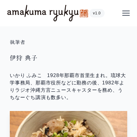
内容をスキップ
Show
v1.0
執筆者
伊狩 典子
いかり ふみこ 1928年那覇市首里生まれ。琉球大
学事務局、那覇市役所などに勤務の後、1982年よ
りラジオ沖縄方言ニュースキャスターを務め、う
ちなーぐち講演も数多い。