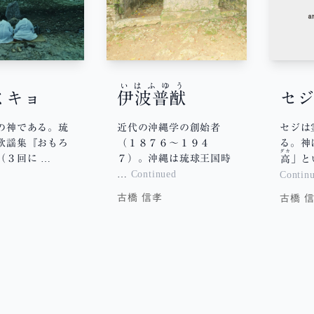
いはふゆう
ミキョ
伊波普猷
セ
の神である。琉
近代の沖縄学の創始者
セジは
歌謡集『おもろ
（１８７６〜１９４
る。神
ダカ
（３回に …
７）。沖縄は琉球王国時
高
」と
d
…
Continued
Contin
古橋 信孝
古橋 