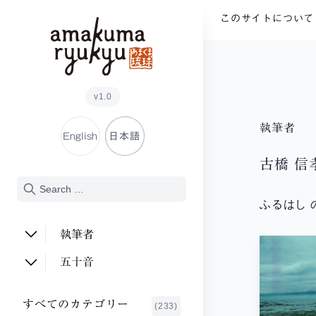
内容をスキップ
このサイトについて
v1.0
執筆者
English
日本語
古橋 信
ふるはし 
執筆者
安次富 順子
(2)
五十音
足立 倫行
(2)
あ行
すべてのカテゴリー
(233)
新川 明
か行
(1)