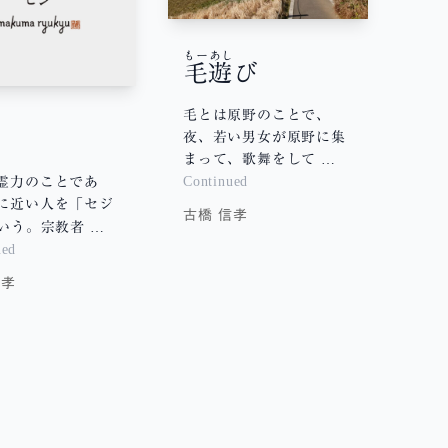
もーあし
毛遊
び
毛とは原野のことで、
ジ
夜、若い男女が原野に集
まって、歌舞をして …
Continued
霊力のことであ
に近い人を「セジ
古橋 信孝
いう。宗教者 …
ued
信孝