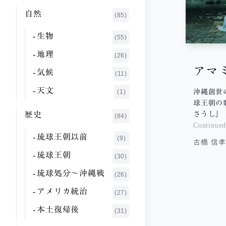
さ行
伊狩 典子
自然
(1)
(85)
た行
池澤 夏樹
(20)
生物
(55)
な行
市来 哲雄
(3)
地理
(26)
は行
いれい たかし
アマ
(1)
気候
(11)
ま行
上野 千鶴子
(1)
天文
沖縄創世
や行
(1)
球王朝の
上山 弘子
(1)
ら行
さうし』
歴史
(84)
浦崎 栄徳
(1)
わ行
Continue
琉球王朝以前
(9)
大城 立裕
(3)
古橋 信孝
琉球王朝
(30)
大田 和人
(1)
琉球処分〜沖縄戦
(26)
大竹 昭子
(10)
アメリカ統治
(27)
大田 静男
(1)
本土復帰後
(31)
大田 昌秀
(2)