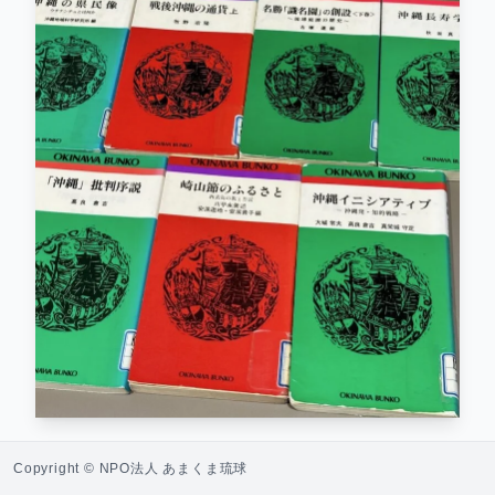
ぶんこ
おきなわ
文庫
Copyright © NPO法人 あまくま琉球