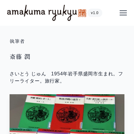
内容をスキップ
Show
v1.0
執筆者
斎藤 潤
さいとう じゅん 1954年岩手県盛岡市生まれ。フ
リーライター。旅行家。