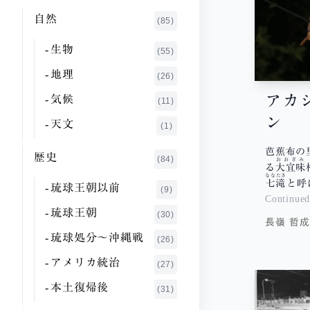
さ行
伊狩 典子
自然
(1)
(85)
た行
池澤 夏樹
(20)
生物
(55)
な行
市来 哲雄
(3)
地理
(26)
は行
いれい たかし
(1)
アカ
気候
(11)
ま行
上野 千鶴子
ン
(1)
天文
や行
(1)
上山 弘子
(1)
ら行
芭蕉布の
歴史
(84)
おおぎみ
浦崎 栄徳
る
大宜味
(1)
わ行
ななたき
七滝
と呼
琉球王朝以前
(9)
大城 立裕
(3)
Continue
琉球王朝
(30)
大田 和人
(1)
長嶺 哲成
琉球処分〜沖縄戦
(26)
大竹 昭子
(10)
アメリカ統治
(27)
大田 静男
(1)
本土復帰後
(31)
大田 昌秀
(2)