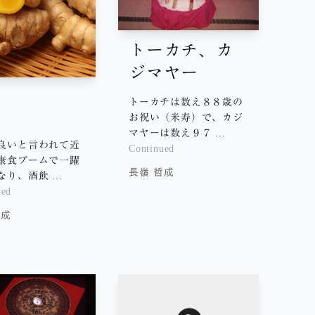
トーカチ、カ
ジマヤー
トーカチは数え８８歳の
ン
金
お祝い（米寿）で、カジ
マヤーは数え９７ …
良いと言われて近
Continued
康食ブームで一躍
長嶺 哲成
なり、酒飲 …
ued
哲成