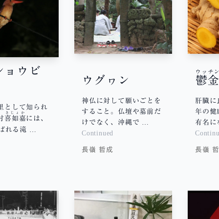
ショウビ
ウッチ
ウグヮン
鬱
神仏に対して願いごとを
肝臓に
里として知られ
すること。仏壇や墓前だ
年の健
きじょか
村
喜如嘉
には、
けでなく、沖縄で …
有名に
ばれる滝 …
Continued
Contin
d
長嶺 哲成
長嶺 