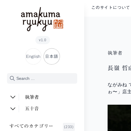
内容をスキップ
このサイトについて
v1.0
執筆者
English
日本語
長嶺 哲
ながみね
ゎ〜」店
執筆者
安次富 順子
(2)
五十音
足立 倫行
(2)
あ行
すべてのカテゴリー
(233)
新川 明
か行
(1)