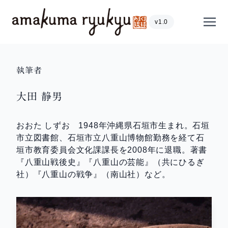
内容をスキップ
Show
v1.0
執筆者
大田 静男
おおた しずお 1948年沖縄県石垣市生まれ。石垣
市立図書館、石垣市立八重山博物館勤務を経て石
垣市教育委員会文化課課長を2008年に退職。著書
『八重山戦後史』『八重山の芸能』（共にひるぎ
社）『八重山の戦争』（南山社）など。