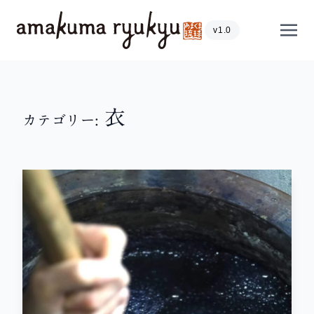
内容をスキップ
Show
v1.0
衣
カテゴリー: