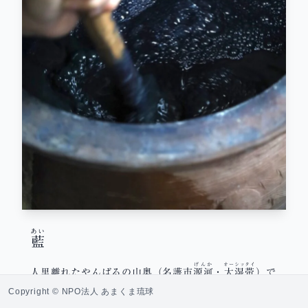
あい
藍
げんか
オーシッタイ
人里離れたやんばるの山奥（名護市
源河
・
大湿帯
）で
暮らしはじめ …
Continued
Copyright © NPO法人 あまくま琉球