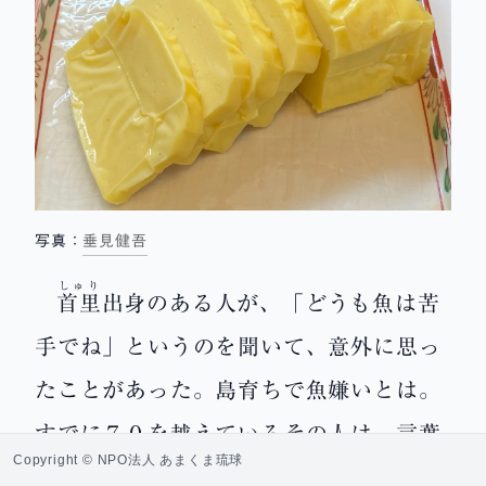
写真：
垂見健吾
しゅり
首里
出身のある人が、「どうも魚は苦
手でね」というのを聞いて、意外に思っ
たことがあった。島育ちで魚嫌いとは。
すでに７０を越えているその人は、言葉
Copyright © NPO法人 あまくま琉球
をついで説明してくれた。「少年時代に