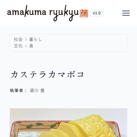
内容をスキップ
Show
v1.0
社会
暮らし
文化
食
カステラカマボコ
執筆者：
湯川 豊