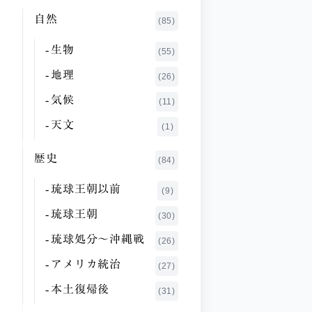
さ行
伊狩 典子
自然
(1)
(85)
た行
池澤 夏樹
(20)
生物
(55)
な行
市来 哲雄
(3)
地理
(26)
は行
いれい たかし
(1)
気候
(11)
ま行
上野 千鶴子
(1)
天文
や行
(1)
上山 弘子
(1)
ら行
歴史
(84)
浦崎 栄徳
(1)
わ行
琉球王朝以前
(9)
大城 立裕
(3)
琉球王朝
(30)
大田 和人
(1)
琉球処分〜沖縄戦
(26)
大竹 昭子
(10)
アメリカ統治
(27)
大田 静男
(1)
本土復帰後
(31)
大田 昌秀
(2)