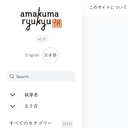
内容をスキップ
このサイトについて
v1.0
English
日本語
執筆者
安次富 順子
(2)
五十音
足立 倫行
(2)
あ行
すべてのカテゴリー
(233)
新川 明
か行
(1)